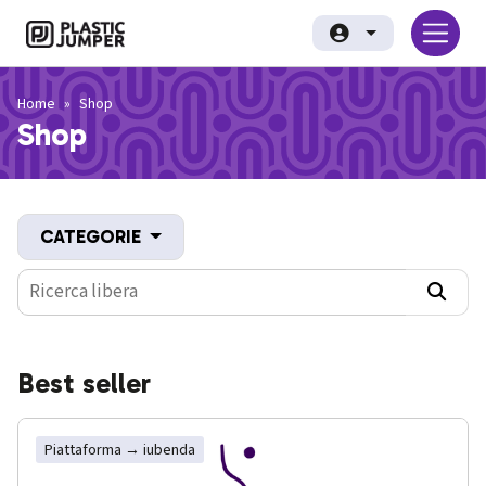
Salta al contenuto principale
Plastic Jumper srl
Home
Shop
Shop
CATEGORIE
Best seller
piattaforma → iubenda