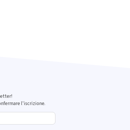
letter!
onfermare l'iscrizione.
Email