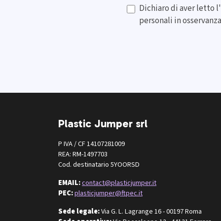
Dichiaro di aver letto l
personali in osservanz
Plastic Jumper srl
P IVA / CF 14107281009
REA: RM-1497703
Cod. destinatario 5YOORSD
EMAIL:
contact@plasticjumper.it
PEC:
plasticjumper@ftpec.it
Sede legale:
Via G. L. Lagrange 16 - 00197 Roma