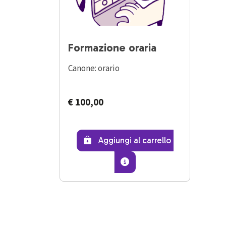
Formazione oraria
Canone: orario
€ 100,00
Formazione or
Aggiungi al carrello
Scopri di più su Formazi