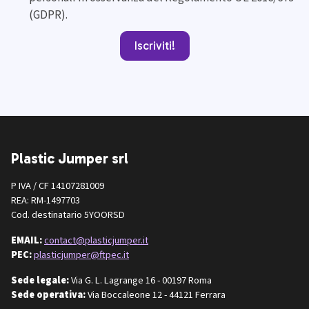
(GDPR).
Iscriviti!
Plastic Jumper srl
P IVA / CF 14107281009
REA: RM-1497703
Cod. destinatario 5YOORSD
EMAIL:
contact@plasticjumper.it
PEC:
plasticjumper@ftpec.it
Sede legale:
Via G. L. Lagrange 16 - 00197 Roma
Sede operativa:
Via Boccaleone 12 - 44121 Ferrara