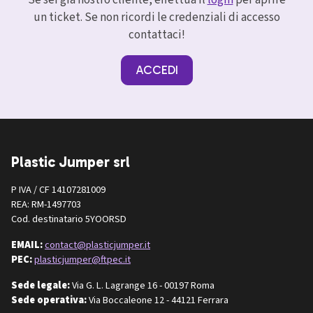
Se sei già nostro cliente, effettua il
login
per aprire
un ticket. Se non ricordi le credenziali di accesso
contattaci!
ACCEDI
Plastic Jumper srl
P IVA / CF 14107281009
REA: RM-1497703
Cod. destinatario 5YOORSD
EMAIL:
contact@plasticjumper.it
PEC:
plasticjumper@ftpec.it
Sede legale:
Via G. L. Lagrange 16 - 00197 Roma
Sede operativa:
Via Boccaleone 12 - 44121 Ferrara