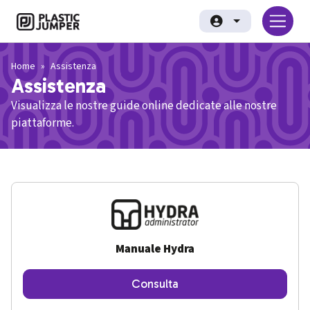
Salta al contenuto principale
Plastic Jumper srl
Home
Assistenza
Assistenza
Visualizza le nostre guide online dedicate alle nostre
piattaforme.
Manuale Hydra
Consulta