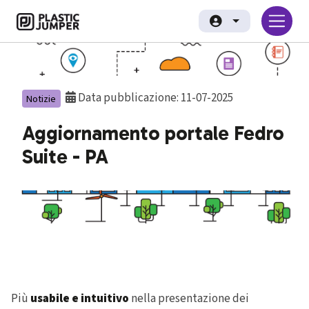
Salta al contenuto principale
Plastic Jumper srl
Data pubblicazione: 11-07-2025
Notizie
Aggiornamento portale Fedro
Suite - PA
Notizia
Più
usabile e intuitivo
nella presentazione dei